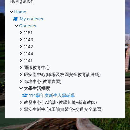
Navigation
Home
My courses
Courses
1151
1143
1142
1144
1141
通識教育中心
環安衛中心(職場及校園安全教育訓練網)
師培中心(教育實習)
大學生活探索
114學年度新生入學輔導
教發中心(TA培訓-教學知能-新進教師)
學安生輔中心(工讀實習化-交通安全講習)