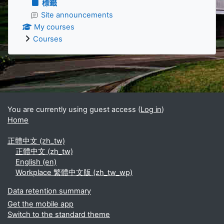
標籤
Site announcements
My courses
Courses
Supplementary blocks
You are currently using guest access (
Log in
)
Home
正體中文 ‎(zh_tw)‎
正體中文 ‎(zh_tw)‎
English ‎(en)‎
Workplace 繁體中文版 ‎(zh_tw_wp)‎
Data retention summary
Get the mobile app
Switch to the standard theme