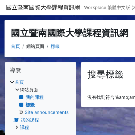
跳至主要內容
國立暨南國際大學課程資訊網
Workplace 繁體中文版 ‎(zh
國立暨南國際大學課程資訊網
首頁
網站頁面
標籤
區塊
跳過 導覽
導覽
搜尋標籤
首頁
網站頁面
我的課程
沒有找到符合"&amp;amp;a
標籤
Site announcements
我的課程
課程