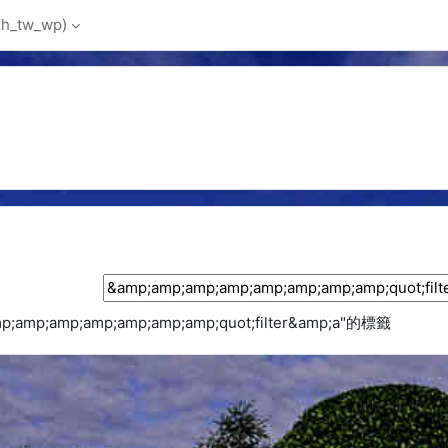
_tw_wp)‎
搜尋標籤
mp;amp;amp;amp;amp;amp;quot;filter&amp;a"的標籤