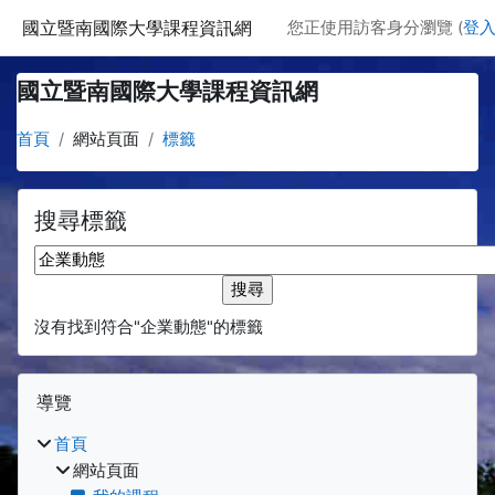
跳至主要內容
國立暨南國際大學課程資訊網
您正使用訪客身分瀏覽 (
登
國立暨南國際大學課程資訊網
首頁
網站頁面
標籤
搜尋標籤
搜尋標籤
沒有找到符合"企業動態"的標籤
區塊
跳過 導覽
導覽
首頁
網站頁面