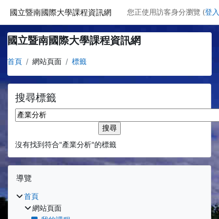
跳至主要內容
國立暨南國際大學課程資訊網
您正使用訪客身分瀏覽 (
登
國立暨南國際大學課程資訊網
首頁
網站頁面
標籤
搜尋標籤
搜尋標籤
沒有找到符合"產業分析"的標籤
區塊
跳過 導覽
導覽
首頁
網站頁面