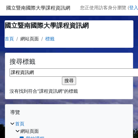
跳至主要內容
國立暨南國際大學課程資訊網
您正使用訪客身分瀏覽 (
登
國立暨南國際大學課程資訊網
首頁
網站頁面
標籤
搜尋標籤
搜尋標籤
沒有找到符合"課程資訊網"的標籤
區塊
跳過 導覽
導覽
首頁
網站頁面