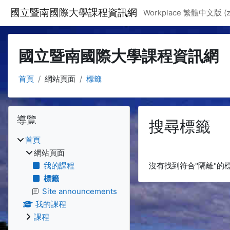
跳至主要內容
國立暨南國際大學課程資訊網
Workplace 繁體中文版 ‎(zh
國立暨南國際大學課程資訊網
首頁
網站頁面
標籤
區塊
跳過 導覽
導覽
搜尋標籤
首頁
網站頁面
我的課程
沒有找到符合"隔離"的
標籤
Site announcements
我的課程
課程