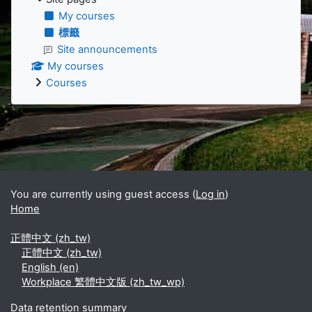
My courses
標籤
Site announcements
My courses
Courses
Supplementary blocks
You are currently using guest access (
Log in
)
Home
正體中文 ‎(zh_tw)‎
正體中文 ‎(zh_tw)‎
English ‎(en)‎
Workplace 繁體中文版 ‎(zh_tw_wp)‎
Data retention summary