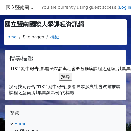
Skip to main content
國立暨南國際大學課程資訊網
You are currently using guest access (
Log i
國立暨南國際大學課程資訊網
Home
Site pages
標籤
搜尋標籤
搜尋標籤
沒有找到符合"11311期中報告_影響民眾參與社會教育推廣
課程之意願_以集集鎮為例"的標籤
Blocks
Skip 導覽
導覽
Home
Site pages