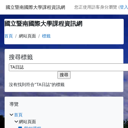
跳至主要內容
國立暨南國際大學課程資訊網
您正使用訪客身分瀏覽 (
登
國立暨南國際大學課程資訊網
首頁
網站頁面
標籤
搜尋標籤
搜尋標籤
沒有找到符合"TA日誌"的標籤
區塊
跳過 導覽
導覽
首頁
網站頁面