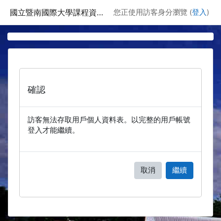
跳至主要內容
國立暨南國際大學課程資訊網
您正使用訪客身分瀏覽 (
登入
)
確認
訪客無法存取用戶個人資料表。以完整的用戶帳號
登入才能繼續。
取消
繼續