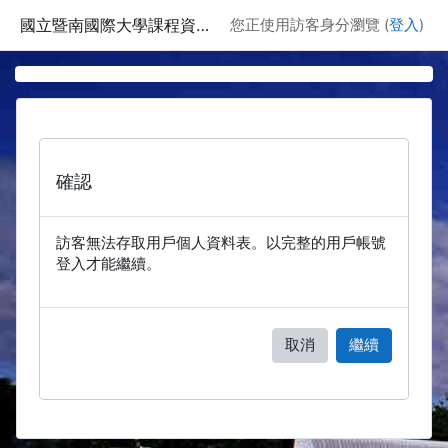
跳至主要內容
國立暨南國際大學課程資訊網
您正使用訪客身分瀏覽 (
登入
)
確認
訪客無法存取用戶個人資料表。以完整的用戶帳號
登入才能繼續。
取消
繼續