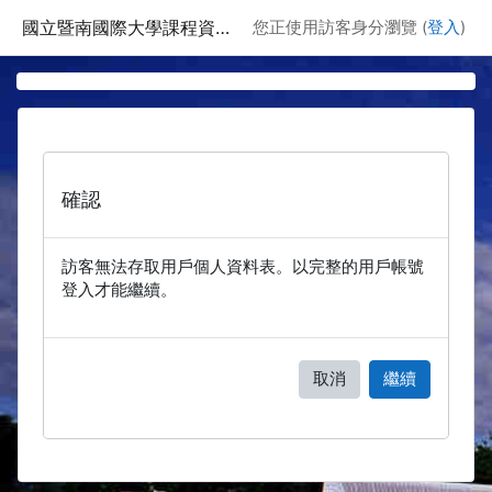
跳至主要內容
國立暨南國際大學課程資訊網
您正使用訪客身分瀏覽 (
登入
)
確認
訪客無法存取用戶個人資料表。以完整的用戶帳號
登入才能繼續。
取消
繼續