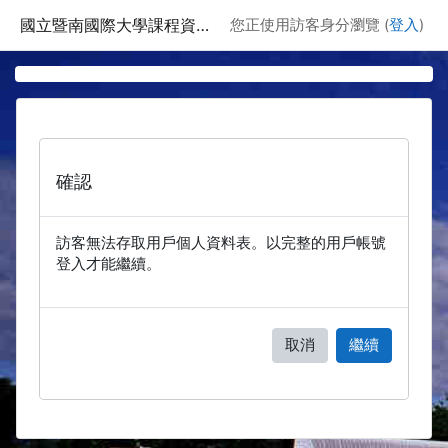
跳至主要內容
國立暨南國際大學課程資訊網
您正使用訪客身分瀏覽 (
登入
)
確認
訪客無法存取用戶個人資料表。以完整的用戶帳號
登入才能繼續。
取消
繼續