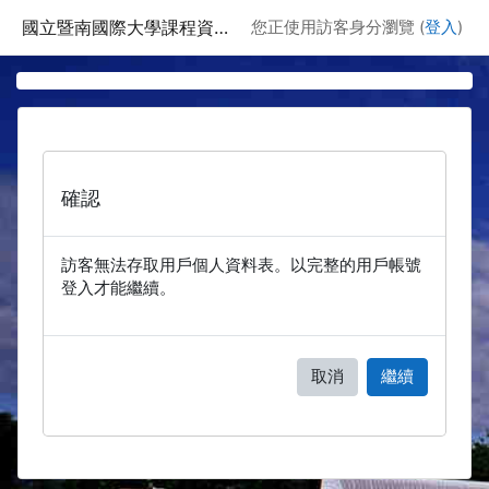
跳至主要內容
國立暨南國際大學課程資訊網
您正使用訪客身分瀏覽 (
登入
)
確認
訪客無法存取用戶個人資料表。以完整的用戶帳號
登入才能繼續。
取消
繼續