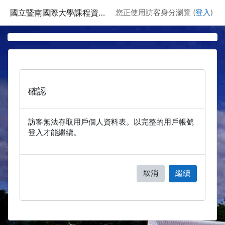
跳至主要內容
國立暨南國際大學課程資訊網
您正使用訪客身分瀏覽 (
登入
)
確認
訪客無法存取用戶個人資料表。以完整的用戶帳號
登入才能繼續。
取消
繼續