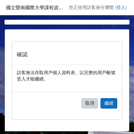
跳至主要內容
國立暨南國際大學課程資訊網
您正使用訪客身分瀏覽 (
登入
)
確認
訪客無法存取用戶個人資料表。以完整的用戶帳號
登入才能繼續。
取消
繼續