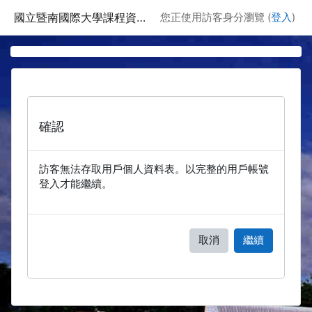
跳至主要內容
國立暨南國際大學課程資訊網
您正使用訪客身分瀏覽 (
登入
)
確認
訪客無法存取用戶個人資料表。以完整的用戶帳號
登入才能繼續。
取消
繼續