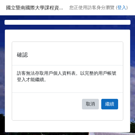
跳至主要內容
國立暨南國際大學課程資訊網
您正使用訪客身分瀏覽 (
登入
)
確認
訪客無法存取用戶個人資料表。以完整的用戶帳號
登入才能繼續。
取消
繼續