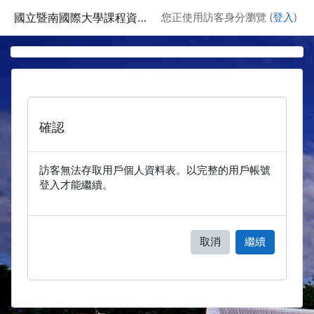
跳至主要內容
國立暨南國際大學課程資訊網
您正使用訪客身分瀏覽 (
登入
)
確認
訪客無法存取用戶個人資料表。以完整的用戶帳號
登入才能繼續。
取消
繼續