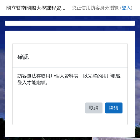
跳至主要內容
國立暨南國際大學課程資訊網
您正使用訪客身分瀏覽 (
登入
)
確認
訪客無法存取用戶個人資料表。以完整的用戶帳號
登入才能繼續。
取消
繼續