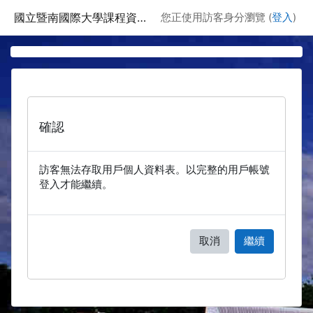
跳至主要內容
國立暨南國際大學課程資訊網
您正使用訪客身分瀏覽 (
登入
)
確認
訪客無法存取用戶個人資料表。以完整的用戶帳號
登入才能繼續。
取消
繼續