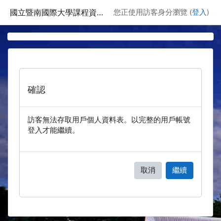
跳至主要內容
國立暨南國際大學課程資訊網
您正使用訪客身分瀏覽 (
登入
)
確認
訪客無法存取用戶個人資料表。以完整的用戶帳號
登入才能繼續。
取消
繼續