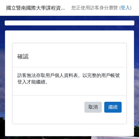
跳至主要內容
國立暨南國際大學課程資訊網
您正使用訪客身分瀏覽 (
登入
)
確認
訪客無法存取用戶個人資料表。以完整的用戶帳號
登入才能繼續。
取消
繼續