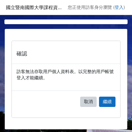
跳至主要內容
國立暨南國際大學課程資訊網
您正使用訪客身分瀏覽 (
登入
)
確認
訪客無法存取用戶個人資料表。以完整的用戶帳號
登入才能繼續。
取消
繼續