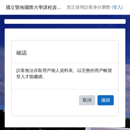
跳至主要內容
國立暨南國際大學課程資訊網
您正使用訪客身分瀏覽 (
登入
)
確認
訪客無法存取用戶個人資料表。以完整的用戶帳號
登入才能繼續。
取消
繼續