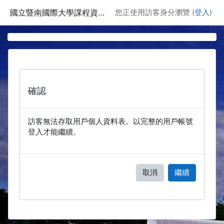
跳至主要內容
國立暨南國際大學課程資訊網
您正使用訪客身分瀏覽 (
登入
)
確認
訪客無法存取用戶個人資料表。以完整的用戶帳號
登入才能繼續。
取消
繼續