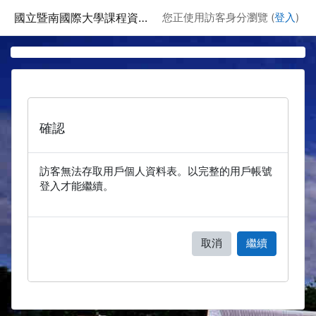
跳至主要內容
國立暨南國際大學課程資訊網
您正使用訪客身分瀏覽 (
登入
)
確認
訪客無法存取用戶個人資料表。以完整的用戶帳號
登入才能繼續。
取消
繼續