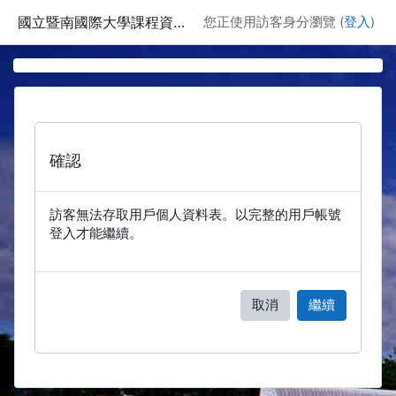
跳至主要內容
國立暨南國際大學課程資訊網
您正使用訪客身分瀏覽 (
登入
)
確認
訪客無法存取用戶個人資料表。以完整的用戶帳號
登入才能繼續。
取消
繼續