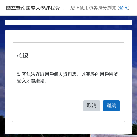
跳至主要內容
國立暨南國際大學課程資訊網
您正使用訪客身分瀏覽 (
登入
)
確認
訪客無法存取用戶個人資料表。以完整的用戶帳號
登入才能繼續。
取消
繼續