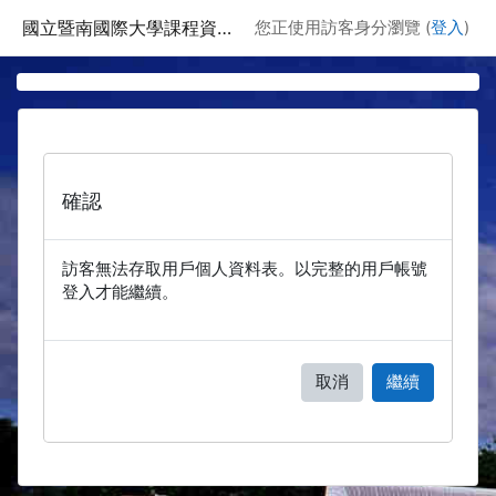
跳至主要內容
國立暨南國際大學課程資訊網
您正使用訪客身分瀏覽 (
登入
)
確認
訪客無法存取用戶個人資料表。以完整的用戶帳號
登入才能繼續。
取消
繼續