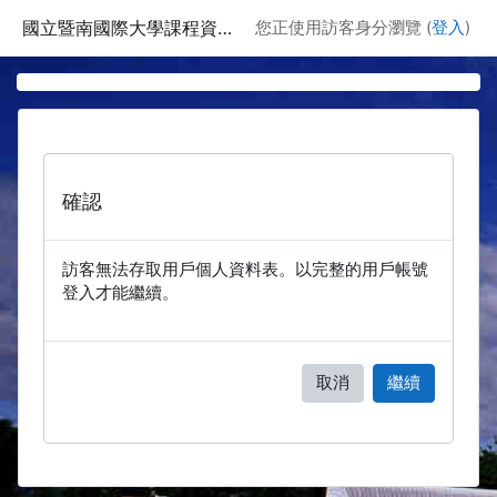
跳至主要內容
國立暨南國際大學課程資訊網
您正使用訪客身分瀏覽 (
登入
)
確認
訪客無法存取用戶個人資料表。以完整的用戶帳號
登入才能繼續。
取消
繼續