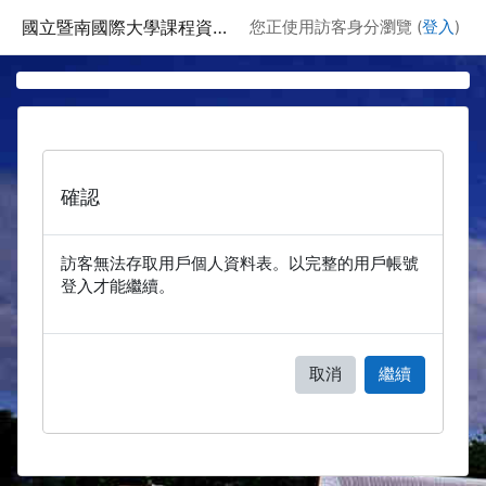
跳至主要內容
國立暨南國際大學課程資訊網
您正使用訪客身分瀏覽 (
登入
)
確認
訪客無法存取用戶個人資料表。以完整的用戶帳號
登入才能繼續。
取消
繼續