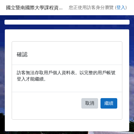
跳至主要內容
國立暨南國際大學課程資訊網
您正使用訪客身分瀏覽 (
登入
)
確認
訪客無法存取用戶個人資料表。以完整的用戶帳號
登入才能繼續。
取消
繼續