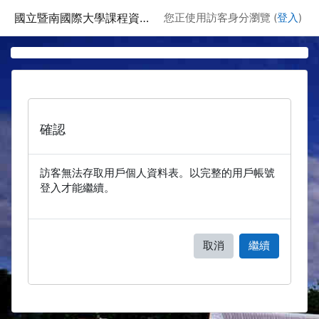
跳至主要內容
國立暨南國際大學課程資訊網
您正使用訪客身分瀏覽 (
登入
)
確認
訪客無法存取用戶個人資料表。以完整的用戶帳號
登入才能繼續。
取消
繼續