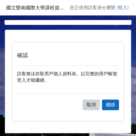
跳至主要內容
國立暨南國際大學課程資訊網
您正使用訪客身分瀏覽 (
登入
)
確認
訪客無法存取用戶個人資料表。以完整的用戶帳號
登入才能繼續。
取消
繼續