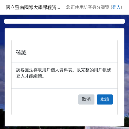
跳至主要內容
國立暨南國際大學課程資訊網
您正使用訪客身分瀏覽 (
登入
)
確認
訪客無法存取用戶個人資料表。以完整的用戶帳號
登入才能繼續。
取消
繼續