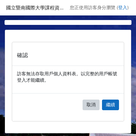
跳至主要內容
國立暨南國際大學課程資訊網
您正使用訪客身分瀏覽 (
登入
)
確認
訪客無法存取用戶個人資料表。以完整的用戶帳號
登入才能繼續。
取消
繼續