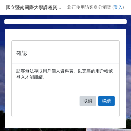
跳至主要內容
國立暨南國際大學課程資訊網
您正使用訪客身分瀏覽 (
登入
)
確認
訪客無法存取用戶個人資料表。以完整的用戶帳號
登入才能繼續。
取消
繼續