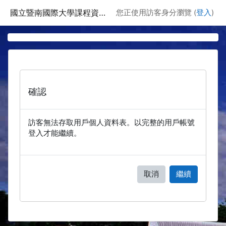
跳至主要內容
國立暨南國際大學課程資訊網
您正使用訪客身分瀏覽 (
登入
)
確認
訪客無法存取用戶個人資料表。以完整的用戶帳號
登入才能繼續。
取消
繼續