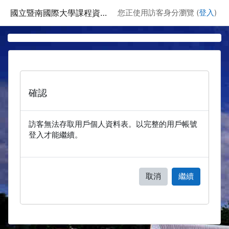
跳至主要內容
國立暨南國際大學課程資訊網
您正使用訪客身分瀏覽 (
登入
)
確認
訪客無法存取用戶個人資料表。以完整的用戶帳號
登入才能繼續。
取消
繼續