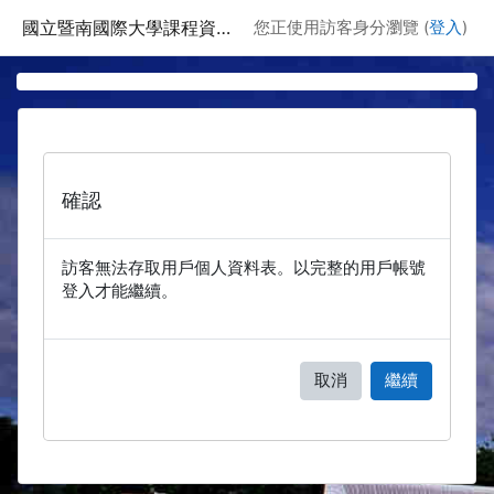
跳至主要內容
國立暨南國際大學課程資訊網
您正使用訪客身分瀏覽 (
登入
)
確認
訪客無法存取用戶個人資料表。以完整的用戶帳號
登入才能繼續。
取消
繼續