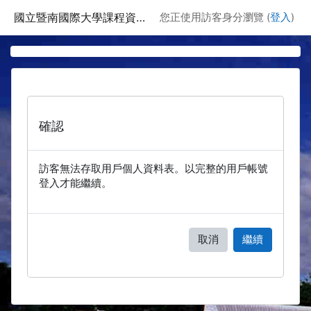
跳至主要內容
國立暨南國際大學課程資訊網
您正使用訪客身分瀏覽 (
登入
)
確認
訪客無法存取用戶個人資料表。以完整的用戶帳號
登入才能繼續。
取消
繼續