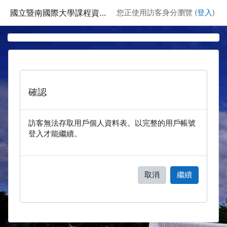
跳至主要內容
國立暨南國際大學課程資訊網
您正使用訪客身分瀏覽 (
登入
)
確認
訪客無法存取用戶個人資料表。以完整的用戶帳號
登入才能繼續。
取消
繼續