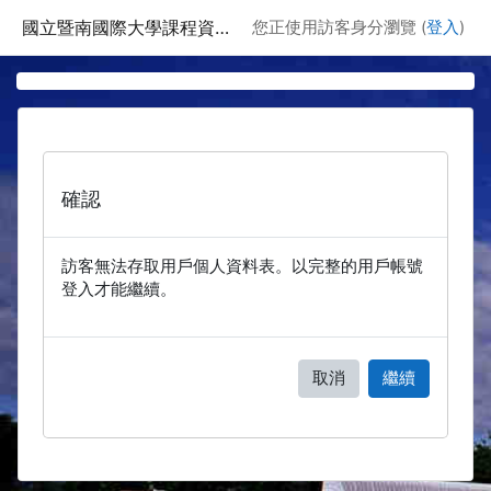
跳至主要內容
國立暨南國際大學課程資訊網
您正使用訪客身分瀏覽 (
登入
)
確認
訪客無法存取用戶個人資料表。以完整的用戶帳號
登入才能繼續。
取消
繼續