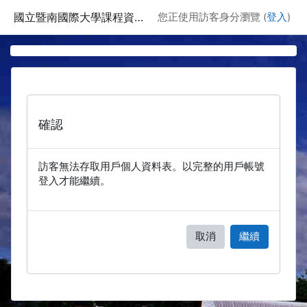
跳至主要內容
國立暨南國際大學課程資訊網
您正使用訪客身分瀏覽 (
登入
)
確認
訪客無法存取用戶個人資料表。以完整的用戶帳號
登入才能繼續。
取消
繼續