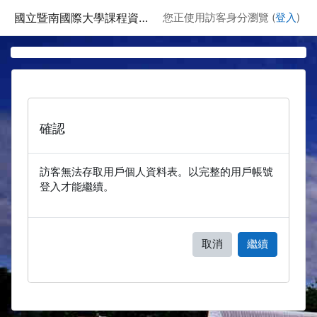
跳至主要內容
國立暨南國際大學課程資訊網
您正使用訪客身分瀏覽 (
登入
)
確認
訪客無法存取用戶個人資料表。以完整的用戶帳號
登入才能繼續。
取消
繼續