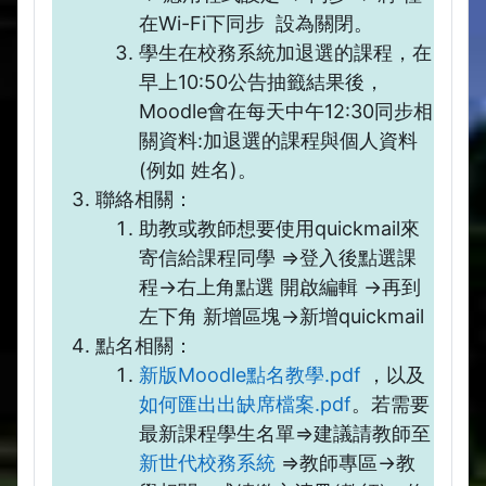
在Wi-Fi下同步 設為關閉。
學生在校務系統加退選的課程，在
早上10:50公告抽籤結果後，
Moodle會在每天中午12:30同步相
關資料:加退選的課程與個人資料
(例如 姓名)。
聯絡相關：
助教或教師想要使用quickmail來
寄信給課程同學 =>登入後點選課
程->右上角點選 開啟編輯 ->再到
左下角 新增區塊->新增quickmail
點名相關：
新版Moodle點名教學.pdf
，以及
如何匯出出缺席檔案.pdf
。若需要
最新課程學生名單=>建議請教師至
新世代校務系統
=>教師專區->教