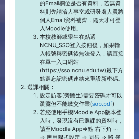
的Email欄位是否有資料，若無資
料則先請洽人事室或研發處人員將
個人Email資料補齊，隔天才可登
入Moodle使用。
本校教師或學生在點選
NCNU_SSO登入按鈕後，如果輸
入帳號與密碼後無法登入，請直接
在單一入口網站
(https://sso.ncnu.edu.tw)最下方
點選忘記密碼連結來重設新密碼。
選課相關：
設定訪客(旁聽生)需要密碼才可以
瀏覽但不能繳交作業(
sop.pdf
)
若您使用手機Moodle App版本登
入時，發現沒有已選課的資料時，
請至Moodle App=>點 右下角 ···
=> 應用程式設定 => 同步 => 將 僅