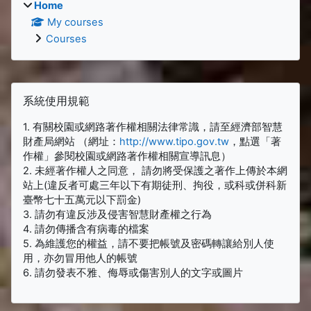
Home
My courses
Courses
Supplementary blocks
Skip 系統使用規範
系統使用規範
1. 有關校園或網路著作權相關法律常識，請至經濟部智慧
財產局網站 （網址：
http://www.tipo.gov.tw
，點選「著
作權」參閱校園或網路著作權相關宣導訊息）
2. 未經著作權人之同意， 請勿將受保護之著作上傳於本網
站上(違反者可處三年以下有期徒刑、拘役，或科或併科新
臺幣七十五萬元以下罰金)
3. 請勿有違反涉及侵害智慧財產權之行為
4. 請勿傳播含有病毒的檔案
5. 為維護您的權益，請不要把帳號及密碼轉讓給別人使
用，亦勿冒用他人的帳號
6. 請勿發表不雅、侮辱或傷害別人的文字或圖片