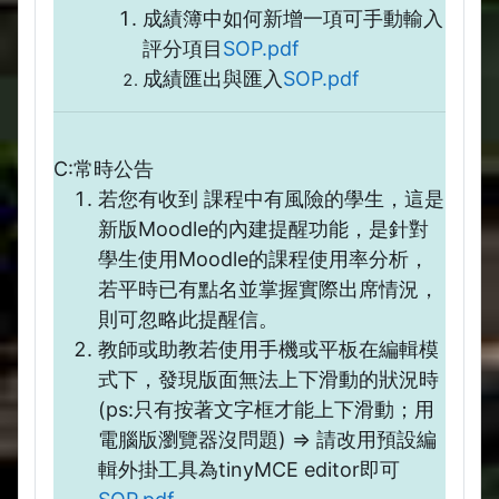
成績簿中如何新增一項可手動輸入
評分項目
SOP.pdf
成績匯出與匯入
SOP.pdf
C:常時公告
若您有收到 課程中有風險的學生，這是
新版Moodle的內建提醒功能，是針對
學生使用Moodle的課程使用率分析，
若平時已有點名並掌握實際出席情況，
則可忽略此提醒信。
教師或助教若使用手機或平板在編輯模
式下，發現版面無法上下滑動的狀況時
(ps:只有按著文字框才能上下滑動；用
電腦版瀏覽器沒問題) => 請改用預設編
輯外掛工具為tinyMCE editor即可