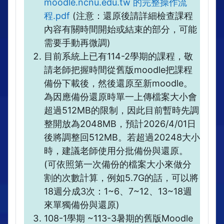
moodle.ncnu.edu.tw 的完整操作流
程.pdf
(注意：還原後請詳細檢查課程
內容有關時間開始或結束的部分，可能
需要手動再微調)
目前系統上已有114-2學期的課程，敬
請老師把握時間從舊版moodle把課程
備份下載後，然後還原至新moodle。
為因應備份還原時單一上傳檔案大小會
超過512MB的限制，因此目前暫時先調
整開放為2048MB，預計2026/4/01日
後將調整回512MB。若超過20248大小
時，建議老師使用分批備份與還原。
(可依照第一次備份的檔案大小來做分
割的次數計算，例如5.7G的話，可以將
18週分成3次：1~6、7~12、13~18週
來單獨備份與還原)
108-1學期 ~113-3暑期的舊版Moodle