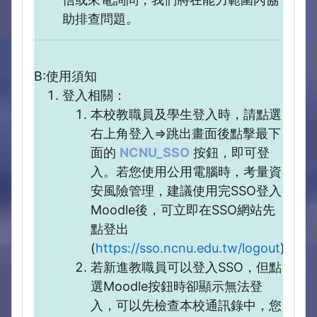
助排查問題。
B:使用須知
登入相關：
本校教職員及學生登入時，請點選
右上角登入=>跳出畫面後點擊最下
面的
NCNU_SSO
按鈕，即可登
入。若您使用公用電腦時，考量資
安風險管理，建議使用完SSO登入
Moodle後，可立即在SSO網站先
點登出
(
https://sso.ncnu.edu.tw/logout
)。
若新進教職員可以登入SSO，但點
選Moodle按鈕時卻顯示無法登
入，可以先檢查本校通訊錄中，您