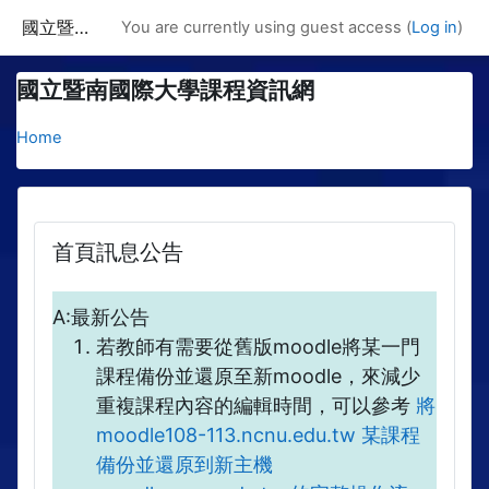
Skip to main content
國立暨南國際大學課程資訊網
You are currently using guest access (
Log in
)
國立暨南國際大學課程資訊網
Home
首頁訊息公告
A:最新公告
若教師有需要從舊版moodle將某一門
課程備份並還原至新moodle，來減少
重複課程內容的編輯時間，可以參考
將
moodle108-113.ncnu.edu.tw 某課程
備份並還原到新主機