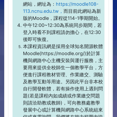
網站，網址為：
https://moodle108-
113.ncnu.edu.tw，
而目前此網站為新
版的Moodle，課程從114-1學期開始。
中午12:00~12:30為系統同步期間，若
登入時看不到課程請勿擔心，在12:30
後即可恢復。
本課程資訊網是採用全球知名開源軟體
Moodle(https://moodle.org/)於計算
機與網路中心主機安裝與運行服務，主
要用來提供全校師生一個教學平台，方
便進行課程教材管理、作業繳交、測驗
及教學互動等用途。另因此平台非本校
自行開發軟體，若有操作使用上遇到問
題(若是課程內如成績或作業繳交問題
則請洽助教或教師)，可向教務處教學
發展中心或計算機與網路中心系統組來
信或來電詢問，我們將在能力範圍內協