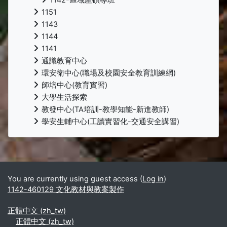
1151
1143
1144
1141
通識教育中心
環安衛中心(職場及校園安全教育訓練網)
師培中心(教育實習)
大學生活探索
教發中心(TA培訓-教學知能-新進教師)
學安生輔中心(工讀實習化-交通安全講習)
Supplementary blocks
You are currently using guest access (
Log in
)
1142-460129 文化教材與教案製作
正體中文 ‎(zh_tw)‎
正體中文 ‎(zh_tw)‎