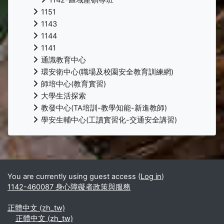
1151
1143
1144
1141
通識教育中心
環安衛中心(職場及校園安全教育訓練網)
師培中心(教育實習)
大學生活探索
教發中心(TA培訓-教學知能-新進教師)
學安生輔中心(工讀實習化-交通安全講習)
Supplementary blocks
You are currently using guest access (
Log in
)
1142-460087 身心障礙者政策與服務
正體中文 ‎(zh_tw)‎
正體中文 ‎(zh_tw)‎