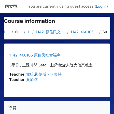
Skip to main content
國立暨南國際大學課程資訊網
You are currently using guest access (
Log in
)
Course information
Home
Courses
1142
1142-原住民文化與社工學士專班
1142-460105 原住民社會福利
Summary
1142-460105 原住民社會福利
3學分 , 上課時間:5efg , 上課地點:人院大個案教室
Teacher:
尤哈尼‧伊斯卡卡夫特
Teacher:
黃喻祺
Blocks
Skip 導覽
導覽